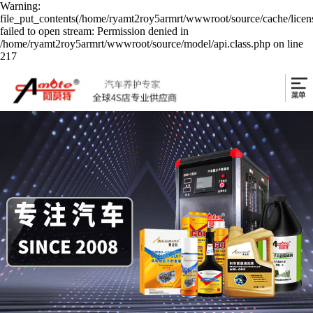
Warning:
file_put_contents(/home/ryamt2roy5armrt/wwwroot/source/cache/licen
failed to open stream: Permission denied in
/home/ryamt2roy5armrt/wwwroot/source/model/api.class.php on line
217