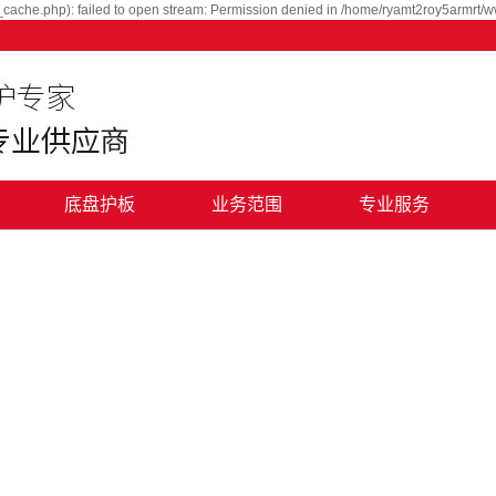
cache.php): failed to open stream: Permission denied in /home/ryamt2roy5armrt/w
底盘护板
业务范围
专业服务
用品
汽车深化养护
品
汽车特色养护
目
汽车美容外包
汽车礼品定制
电子商务