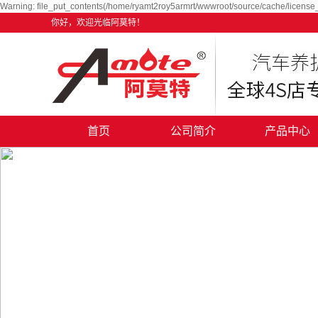
Warning: file_put_contents(/home/ryamt2roy5armrt/wwwroot/source/cache/license_
你好，欢迎光临阿莫特！
首页
公司简介
产品中心
公司简介
阿迈特汽车养护
企业文化
赛驰汽车养护用
资质荣誉
设备类特色项
厂房面貌
汽车美容产品
走进阿莫特
合作加盟