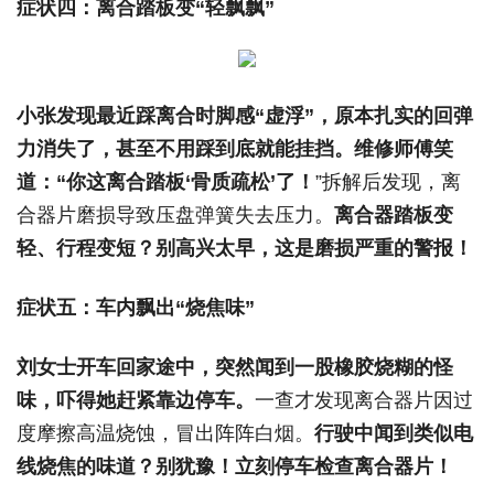
症状四：离合踏板变“轻飘飘”
小张发现最近踩离合时脚感“虚浮”，原本扎实的回弹
力消失了，甚至不用踩到底就能挂挡。
维修师傅笑
道：“你这离合踏板‘骨质疏松’了！
”拆解后发现，离
合器片磨损导致压盘弹簧失去压力。
离合器踏板变
轻、行程变短？
别高兴太早，这是磨损严重的警报！
症状五：车内飘出“烧焦味”
刘女士开车回家途中，突然闻到一股橡胶烧糊的怪
味，吓得她赶紧靠边停车。
一查才发现离合器片因过
度摩擦高温烧蚀，冒出阵阵白烟。
行驶中闻到类似电
线烧焦的味道？
别犹豫！
立刻停车检查离合器片！