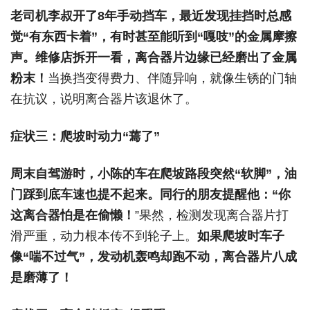
老司机李叔开了8年手动挡车，最近发现挂挡时总感
觉“有东西卡着”，有时甚至能听到“嘎吱”的金属摩擦
声。
维修店拆开一看，离合器片边缘已经磨出了金属
粉末！
当换挡变得费力、伴随异响，就像生锈的门轴
在抗议，说明离合器片该退休了。
症状三：爬坡时动力“蔫了”
周末自驾游时，小陈的车在爬坡路段突然“软脚”，油
门踩到底车速也提不起来。
同行的朋友提醒他：“你
这离合器怕是在偷懒！
”果然，检测发现离合器片打
滑严重，动力根本传不到轮子上。
如果爬坡时车子
像“喘不过气”，发动机轰鸣却跑不动，离合器片八成
是磨薄了！