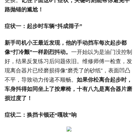
更换。
记住下面这6个症状，关键时刻能帮你避免半
路抛锚的尴尬！
症状一：起步时车辆“抖成筛子”
新手司机小王最近发现，他的手动挡车每次起步都
像“打冷颤”一样剧烈抖动。
一开始以为是油门没控制
好，结果反复练习后问题依旧。维修师傅一检查，发
现离合器片已经磨损得像“磨秃了的砂纸”，表面凹凸
不平，导致动力传递不顺畅。
如果你松离合起步时，
车身抖得如同坐上了按摩椅，十有八九是离合器片磨
损过度了！
症状二：换挡卡顿还“嘎吱”响