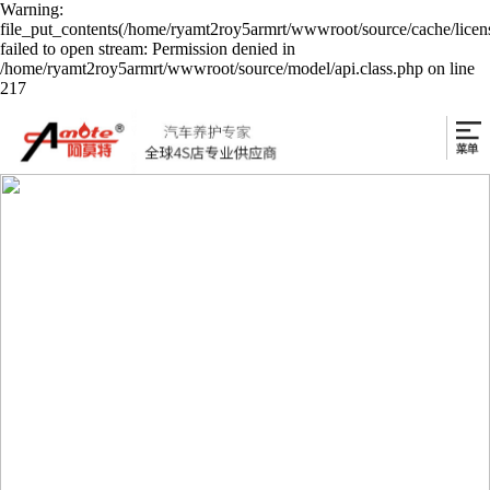
Warning:
file_put_contents(/home/ryamt2roy5armrt/wwwroot/source/cache/licen
failed to open stream: Permission denied in
/home/ryamt2roy5armrt/wwwroot/source/model/api.class.php on line
217