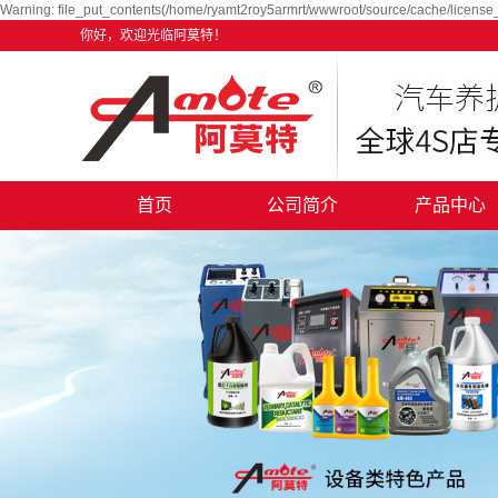
Warning: file_put_contents(/home/ryamt2roy5armrt/wwwroot/source/cache/license_
你好，欢迎光临阿莫特！
首页
公司简介
产品中心
公司简介
阿迈特汽车养护
企业文化
赛驰汽车养护用
资质荣誉
设备类特色项
厂房面貌
汽车美容产品
走进阿莫特
合作加盟