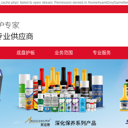
cache.php): failed to open stream: Permission denied in /home/ryamt2roy5armrt/w
底盘护板
业务范围
专业服务
用品
汽车深化养护
品
汽车特色养护
目
汽车美容外包
汽车礼品定制
电子商务