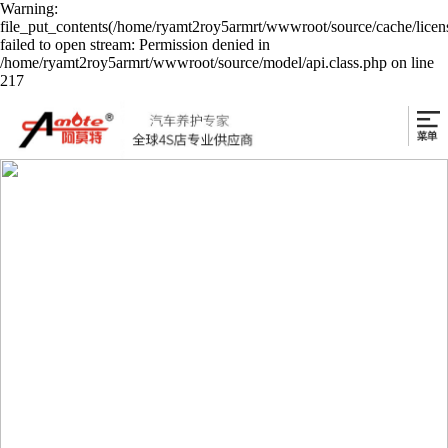
Warning:
file_put_contents(/home/ryamt2roy5armrt/wwwroot/source/cache/licen
failed to open stream: Permission denied in
/home/ryamt2roy5armrt/wwwroot/source/model/api.class.php on line
217