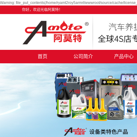
Warning: file_put_contents(/home/ryamt2roy5armrt/wwwroot/source/cache/license_
你好，欢迎光临阿莫特！
首页
公司简介
产品中心
公司简介
阿迈特汽车养护
企业文化
赛驰汽车养护用
资质荣誉
设备类特色项
厂房面貌
汽车美容产品
走进阿莫特
合作加盟