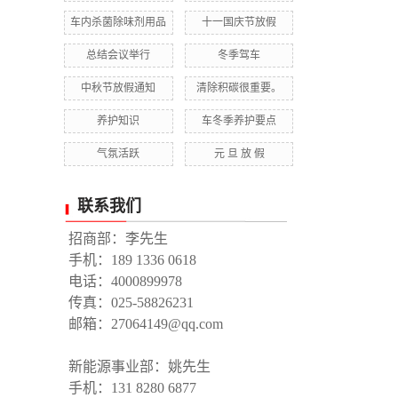
车内杀菌除味剂用品
十一国庆节放假
总结会议举行
冬季驾车
中秋节放假通知
清除积碳很重要。
养护知识
车冬季养护要点
气氛活跃
元 旦 放 假
联系我们
招商部：李先生
手机：189 1336 0618
电话：4000899978
传真：025-58826231
邮箱：27064149@qq.com
新能源事业部：姚先生
手机：131 8280 6877