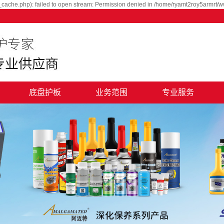
cache.php): failed to open stream: Permission denied in /home/ryamt2roy5armrt/w
底盘护板
业务范围
专业服务
用品
汽车深化养护
品
汽车特色养护
目
汽车美容外包
汽车礼品定制
电子商务